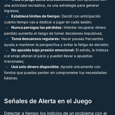
una actividad recreativa, no una estrategia para generar
ingresos;
Establecé límites de tiempo:
Decidí con anticipación
cuánto tiempo vas a dedicar a jugar en cada sesión;
Nunca persigas las pérdidas:
Intentar recuperar dinero
perdido aumenta el riesgo de tomar decisiones impulsivas;
Tomá descansos regulares:
Hacer pausas frecuentes
ayuda a mantener la perspectiva y evitar la fatiga de decisión;
No apostés bajo presión emocional:
El estrés, la tristeza
o el enojo alteran el juicio y pueden llevar a apuestas
irracionales;
Usá solo dinero disponible:
Apostá únicamente con
fondos que puedas perder sin comprometer tus necesidades
básicas.
Señales de Alerta en el Juego
Detectar a tiempo los indicios de un problema con el