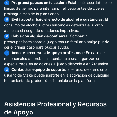
Programá pausas en tu sesión:
Establecé recordatorios o
límites de tiempo para interrumpir el juego antes de que se
prolongue más de lo planificado.
Evitá apostar bajo el efecto de alcohol o sustancias:
El
consumo de alcohol u otras sustancias deteriora el juicio y
aumenta el riesgo de decisiones impulsivas.
Hablá con alguien de confianza:
Compartir
preocupaciones sobre el juego con un familiar o amigo puede
ser el primer paso para buscar ayuda.
Accedé a recursos de apoyo profesional:
En caso de
notar señales de problema, contactá a una organización
especializada en adicciones al juego disponible en Argentina.
Contactá al equipo de soporte:
El equipo de atención al
usuario de Stake puede asistirte en la activación de cualquier
herramienta de protección disponible en la plataforma.
Asistencia Profesional y Recursos
de Apoyo