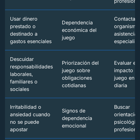
profesiona
Usar dinero
Contactar 
Dependencia
prestado o
organismo
económica del
destinado a
asistencia
juego
gastos esenciales
especializ
Descuidar
Priorización del
Evaluar el
responsabilidades
juego sobre
impacto re
laborales,
obligaciones
juego en la
familiares o
cotidianas
diaria
sociales
Irritabilidad o
Buscar
Signos de
ansiedad cuando
orientació
dependencia
no se puede
psicológic
emocional
apostar
profesiona