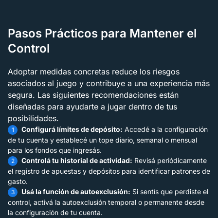
Pasos Prácticos para Mantener el
Control
Adoptar medidas concretas reduce los riesgos
asociados al juego y contribuye a una experiencia más
segura. Las siguientes recomendaciones están
diseñadas para ayudarte a jugar dentro de tus
posibilidades.
Configurá límites de depósito:
Accedé a la configuración
de tu cuenta y establecé un tope diario, semanal o mensual
para los fondos que ingresás.
Controlá tu historial de actividad:
Revisá periódicamente
el registro de apuestas y depósitos para identificar patrones de
gasto.
Usá la función de autoexclusión:
Si sentís que perdiste el
control, activá la autoexclusión temporal o permanente desde
la configuración de tu cuenta.