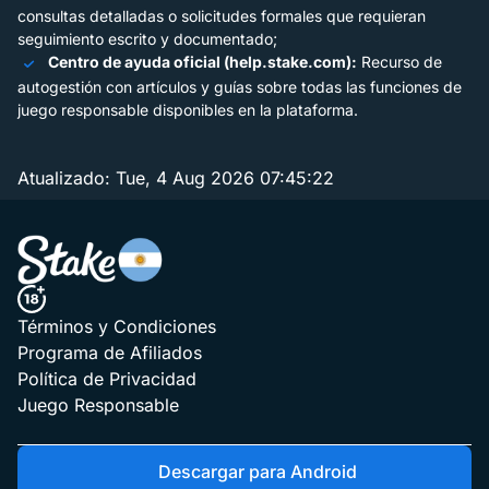
consultas detalladas o solicitudes formales que requieran
seguimiento escrito y documentado;
Centro de ayuda oficial (help.stake.com):
Recurso de
autogestión con artículos y guías sobre todas las funciones de
juego responsable disponibles en la plataforma.
Atualizado:
Tue, 4 Aug 2026 07:45:22
Términos y Condiciones
Programa de Afiliados
Política de Privacidad
Juego Responsable
Descargar para Android