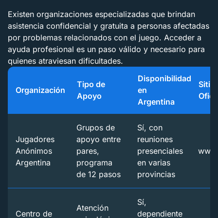
Existen organizaciones especializadas que brindan
asistencia confidencial y gratuita a personas afectadas
por problemas relacionados con el juego. Acceder a
ayuda profesional es un paso válido y necesario para
quienes atraviesan dificultades.
Disponibilidad
Tipo de
Sitio
Organización
en
Apoyo
Ofici
Argentina
Grupos de
Sí, con
Jugadores
apoyo entre
reuniones
Anónimos
pares,
presenciales
www.
Argentina
programa
en varias
de 12 pasos
provincias
Sí,
Atención
Centro de
dependiente