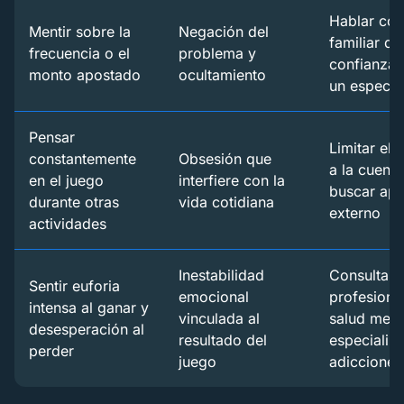
Hablar con
Mentir sobre la
Negación del
familiar de
frecuencia o el
problema y
confianza 
monto apostado
ocultamiento
un especial
Pensar
Limitar el 
constantemente
Obsesión que
a la cuenta
en el juego
interfiere con la
buscar ap
durante otras
vida cotidiana
externo
actividades
Inestabilidad
Consultar 
Sentir euforia
emocional
profesiona
intensa al ganar y
vinculada al
salud ment
desesperación al
resultado del
especializ
perder
juego
adicciones