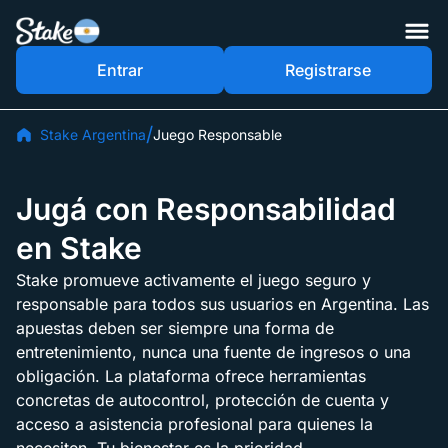
Entrar
Registrarse
Stake Argentina
Juego Responsable
Jugá con Responsabilidad
en Stake
Stake promueve activamente el juego seguro y
responsable para todos sus usuarios en Argentina. Las
apuestas deben ser siempre una forma de
entretenimiento, nunca una fuente de ingresos o una
obligación. La plataforma ofrece herramientas
concretas de autocontrol, protección de cuenta y
acceso a asistencia profesional para quienes la