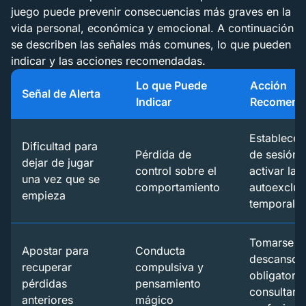
juego puede prevenir consecuencias más graves en la
vida personal, económica y emocional. A continuación
se describen las señales más comunes, lo que pueden
indicar y las acciones recomendadas.
Lo que Puede
Acción
Señal de Alerta
Indicar
Recomend
Establecer 
Dificultad para
Pérdida de
de sesión 
dejar de jugar
control sobre el
activar la
una vez que se
comportamiento
autoexclus
empieza
temporal
Tomarse u
Apostar para
Conducta
descanso
recuperar
compulsiva y
obligatorio
pérdidas
pensamiento
consultar 
anteriores
mágico